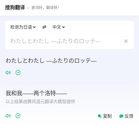
搜狗翻译
查词好，翻译快！
检测为日语
中文
わたしとわたし —ふたりのロッテ—
わたしとわたし —ふたりのロッテ—
我和我——两个洛特——
以上结果由腾讯混元翻译大模型提供
复制
反馈