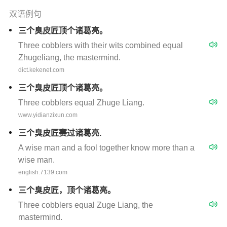
双语例句
三个臭皮匠顶个诸葛亮。
Three cobblers with their wits combined equal
Zhugeliang, the mastermind.
dict.kekenet.com
三个臭皮匠顶个诸葛亮。
Three cobblers equal Zhuge Liang.
www.yidianzixun.com
三个臭皮匠赛过诸葛亮.
A wise man and a fool together know more than a
wise man.
english.7139.com
三个臭皮匠，顶个诸葛亮。
Three cobblers equal Zuge Liang, the
mastermind.