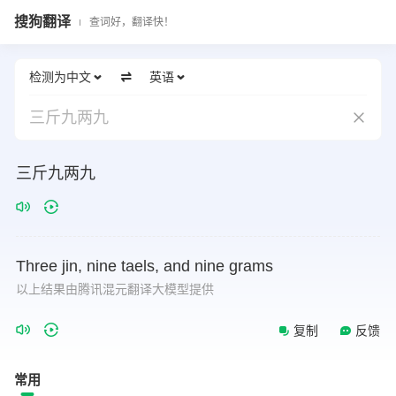
搜狗翻译
查词好，翻译快！
检测为中文
英语
三斤九两九
三斤九两九
Three
jin,
nine
taels,
and
nine
grams
以上结果由腾讯混元翻译大模型提供
复制
反馈
常用