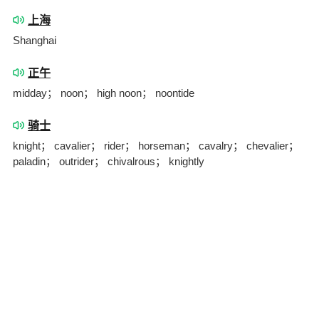
上海
Shanghai
正午
midday； noon； high noon； noontide
骑士
knight； cavalier； rider； horseman； cavalry； chevalier；
paladin； outrider； chivalrous； knightly