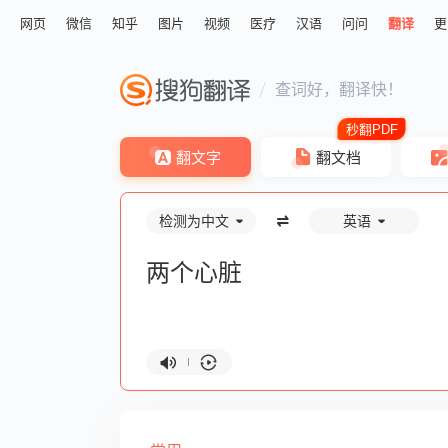
网页
微信
知乎
图片
视频
医疗
汉语
问问
翻译
更
查词好，翻译快！
翻文字
翻文档
检测为中文
英语