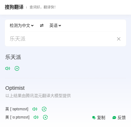
搜狗翻译
查词好，翻译快！
检测为中文
英语
乐天派
乐天派
Optimist
以上结果由腾讯混元翻译大模型提供
英 [ˈɒptɪmɪst]
美 [ˈɑːptɪmɪst]
复制
反馈