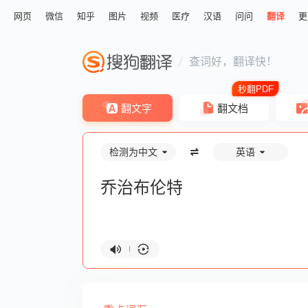
网页
微信
知乎
图片
视频
医疗
汉语
问问
翻译
更
查词好，翻译快！
翻文字
翻文档
检测为中文
英语