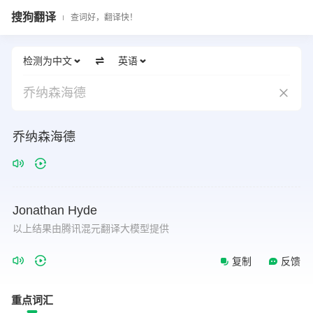
搜狗翻译
查词好，翻译快！
检测为中文
英语
乔纳森海德
乔纳森海德
Jonathan
Hyde
以上结果由腾讯混元翻译大模型提供
复制
反馈
重点词汇