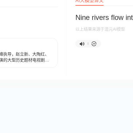
AI大模型译文
Nine rivers flow in
以上结果来源于混元AI模型
峰执导，赵立新、大陶红、
演的大型历史题材电视剧，
49年长达半个世纪的厚重历史，
家三代人的命运浮沉。该剧
播以来因其“津门传奇”的题材
全中国聊天津”的热潮。