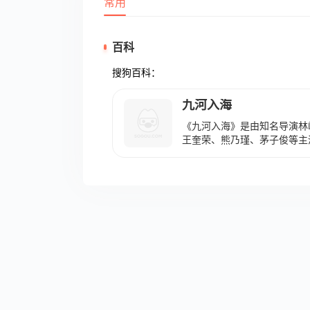
常用
百科
搜狗百科：
九河入海
《九河入海》是由知名导演林
王奎荣、熊乃瑾、茅子俊等主
讲述了天津从1901年至19
交代了主人公海家、刘家和唐
于2012年12月在央视八套开
赢得不少好评，掀起了一轮“