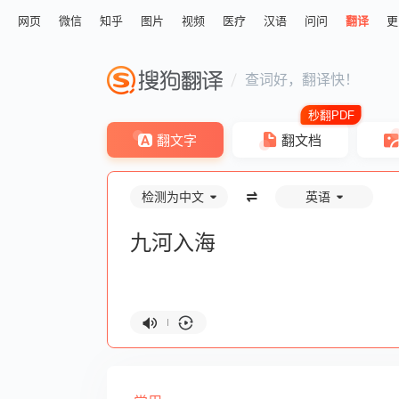
网页
微信
知乎
图片
视频
医疗
汉语
问问
翻译
更
查词好，翻译快！
翻文字
翻文档
检测为中文
英语