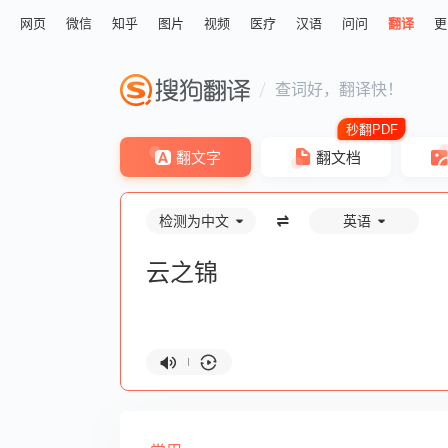
网页
微信
知乎
图片
视频
医疗
汉语
问问
翻译
更
查词好，翻译快！
翻文字
翻文档
检测为中文
英语