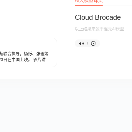
AI大模型译文
Cloud Brocade
以上结果来源于混元AI模型
茹联合执导，杨烁、张璇等
23日在中国上映。 影片讲述
恋人横跨数百年，从仇恨到
相隔，在苦苦追寻中修成爱
证了云锦壮美的传奇的故