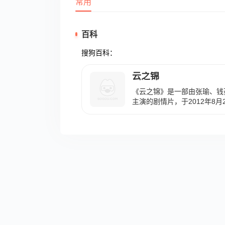
常用
百科
搜狗百科：
云之锦
《云之锦》是一部由张瑜、钱
主演的剧情片，于2012年8月
了一段关于云锦的奇缘：一对
相濡以沫，从一见钟情到生死
的正果，用三生三世的相爱见
事。