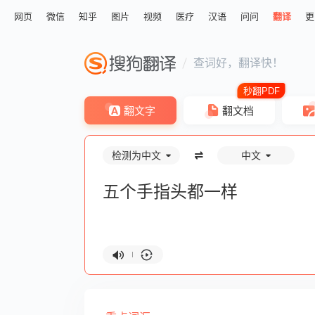
网页
微信
知乎
图片
视频
医疗
汉语
问问
翻译
更
查词好，翻译快！
翻文字
翻文档
检测为中文
中文