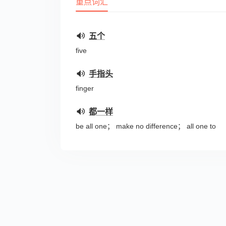
重点词汇
五个
five
手指头
finger
都一样
be all one； make no difference； all one to