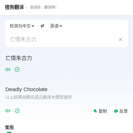
搜狗翻译
查词好，翻译快！
检测为中文
英语
亡情朱古力
亡情朱古力
Deadly
Chocolate
以上结果由腾讯混元翻译大模型提供
复制
反馈
常用