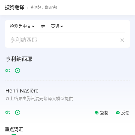
搜狗翻译
查词好，翻译快！
检测为中文
英语
亨利纳西耶
亨利纳西耶
Henri
Nasière
以上结果由腾讯混元翻译大模型提供
复制
反馈
重点词汇