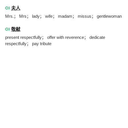
夫人
Mrs.； Mrs； lady； wife； madam； missus； gentlewoman
敬献
present respectfully； offer with reverence； dedicate
respectfully； pay tribute