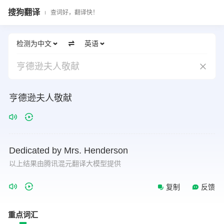
搜狗翻译
查词好，翻译快！
检测为中文
英语
亨德逊夫人敬献
亨德逊夫人敬献
Dedicated
by
Mrs.
Henderson
以上结果由腾讯混元翻译大模型提供
复制
反馈
重点词汇