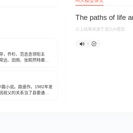
AI大模型译文
The paths of life 
以上结果来源于混元AI模型
导，乔杉、范丞丞领衔主
常远、田雨、张熙然特邀出
张少初等担任编剧的电影，
地上映。 该片讲述了卡车司机
好准女婿万一帆（范丞丞
一帆越努力越“翻车”，准岳母
篇小说。路遥作。1982年发
微雨（张婧仪 饰）也为调解这
因叔父的关系当了县委通讯
023年5月28日，该片豆瓣
，而与县广播站播音员黄亚
6月10日，该片获得微博电影之夜
人告发，只得回乡劳动，他和黄