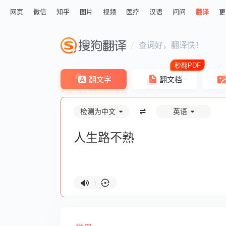
网页
微信
知乎
图片
视频
医疗
汉语
问问
翻译
更
查词好，翻译快！
翻文字
翻文档
检测为中文
英语