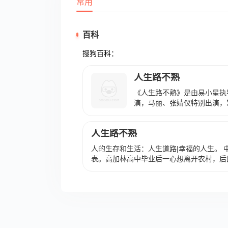
常用
百科
搜狗百科：
人生路不熟
《人生路不熟》是由易小星执
演，马丽、张婧仪特别出演，
演，尹正友情出演，周运海、
于2023年4月28日在中国内
人生路不熟
周东海（乔杉 饰）非常不看
饰），为讨未来岳父欢心，万
人的生存和生活：人生道路|幸福的人生。 中
霍梅梅（马丽 饰）和女儿周
表。高加林高中毕业后一心想离开农村，后
对冤家费尽心思的故事。 截至2
干事。他抛弃了深爱着他的农村姑娘刘巧珍
电影评分6.3分。 2023年
萍相爱。不久，他“走后门”当干部的事被
“年度观众喜爱影片”。
亚萍的关系也告结束。