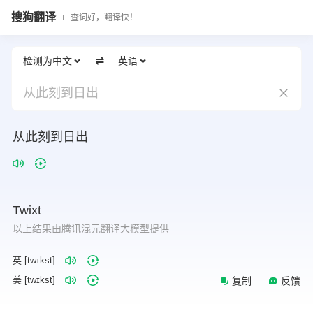
搜狗翻译
查词好，翻译快！
检测为中文
英语
从此刻到日出
从此刻到日出
Twixt
以上结果由腾讯混元翻译大模型提供
英 [twɪkst]
美 [twɪkst]
复制
反馈