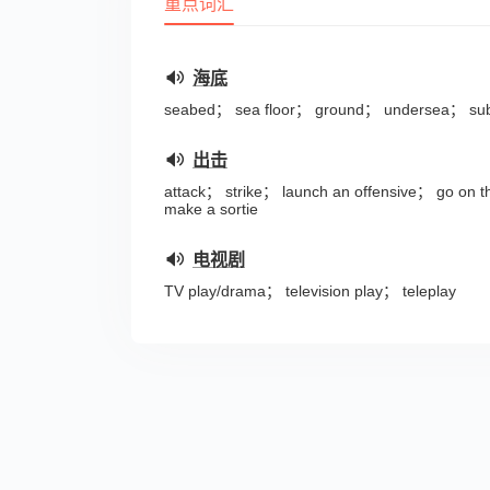
重点词汇
海底
seabed； sea floor； ground； undersea； sub
出击
attack； strike； launch an offensive； go on th
make a sortie
电视剧
TV play/drama； television play； teleplay