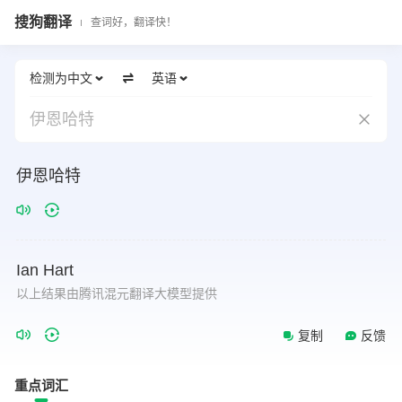
搜狗翻译
查词好，翻译快！
检测为中文
英语
伊恩哈特
伊恩哈特
Ian
Hart
以上结果由腾讯混元翻译大模型提供
复制
反馈
重点词汇