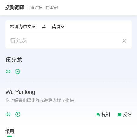
搜狗翻译
查词好，翻译快！
检测为中文
英语
伍允龙
伍允龙
Wu
Yunlong
以上结果由腾讯混元翻译大模型提供
复制
反馈
常用