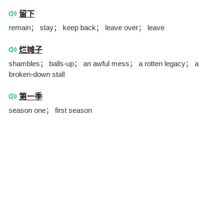
留下
remain； stay； keep back； leave over； leave
烂摊子
shambles； balls-up； an awful mess； a rotten legacy； a
broken-down stall
第一季
season one； first season