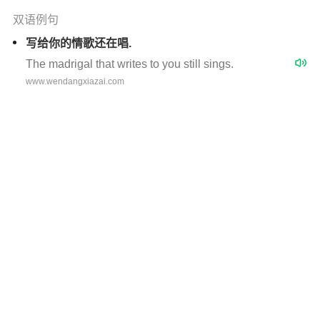
双语例句
写给你的情歌还在唱.
The madrigal that writes to you still sings.
www.wendangxiazai.com