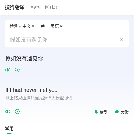
搜狗翻译
查词好，翻译快！
检测为中文
英语
假如没有遇见你
假如没有遇见你
If
I
had
never
met
you
以上结果由腾讯混元翻译大模型提供
复制
反馈
常用