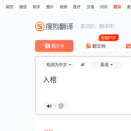
网页
微信
知乎
图片
视频
医疗
汉语
问问
翻译
更
查词好，翻译快！
翻文字
翻文档
检测为中文
英语