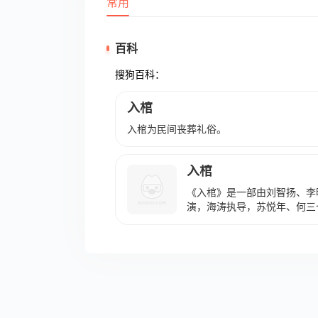
常用
百科
搜狗百科：
入棺
入棺为民间丧葬礼俗。
入棺
《入棺》是一部由刘智扬、李
演，海涛执导，苏悦年、何三
影，于2023年2月9日在腾
下有小，承包的快递站还意外
身、走投无路的马远皓（刘智
求大师解命劫的故事。