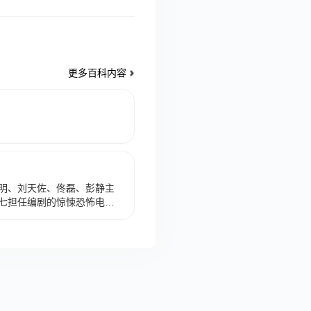
更多百科内容
明、刘天佐、佟磊、彭静主
七担任编剧的惊悚恐怖电
讯视频上线。 该片讲述了上有老
失火面临赔偿。中年危机压
扬 饰）在母亲的力荐之下拜