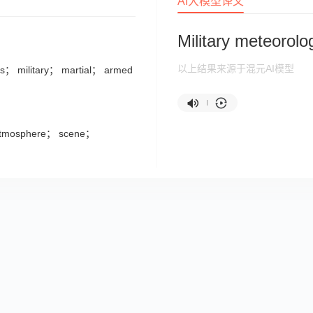
AI大模型译文
Military meteorolo
以上结果来源于混元AI模型
ces； military； martial； armed
atmosphere； scene；