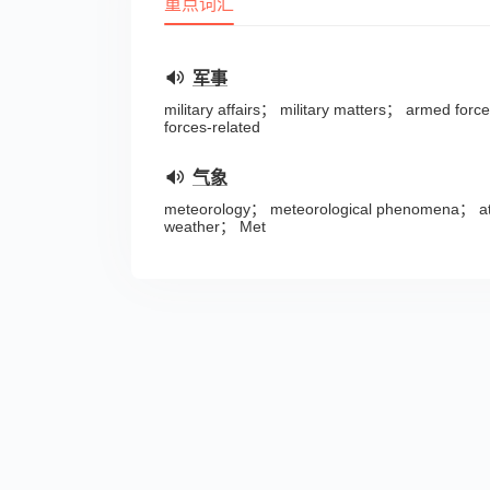
重点词汇
军事
military affairs； military matters； armed for
forces-related
气象
meteorology； meteorological phenomena； 
weather； Met