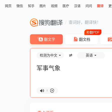
网页
微信
知乎
图片
视频
医疗
汉语
问问
翻译
更
查词好，翻译快！
翻文字
翻文档
检测为中文
英语