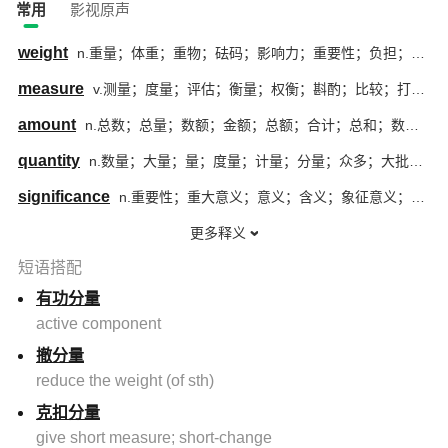
常用
影视原声
weight
n.重量；体重；重物；砝码；影响力；重要性；负担；压力；权重；权数；重量单位；负荷；压迫感；重任
measure
v.测量；度量；评估；衡量；权衡；斟酌；比较；打量；调整；调节；计量；估量；量度；判定（重要性、价值或影响等）；达到一定水平；达到一定标准；量取；测定尺寸；（指尺寸、长短、数量等）量度为；[诗]经过一段距离；走过一段距离
amount
n.总数；总量；数额；金额；总额；合计；总和；数量；一笔钱
quantity
n.数量；大量；量；度量；计量；分量；众多；大批；大宗；规模；音量；数值；数额
significance
n.重要性；重大意义；意义；含义；象征意义；特殊意义；深远影响；显著性；价值；分量
更多释义
短语搭配
有功分量
active component
撤分量
reduce the weight (of sth)
克扣分量
give short measure; short-change