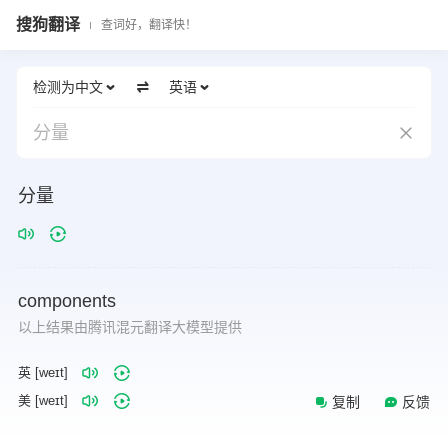
搜狗翻译
查词好，翻译快！
检测为中文
英语
分量
分量
components
以上结果由腾讯混元翻译大模型提供
英 [weɪt]
美 [weɪt]
复制
反馈