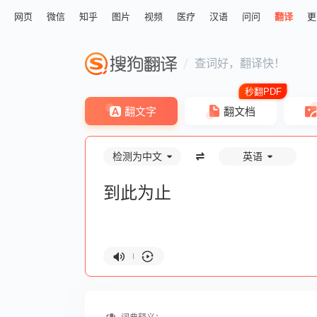
网页
微信
知乎
图片
视频
医疗
汉语
问问
翻译
更
查词好，翻译快！
翻文字
翻文档
检测为中文
英语