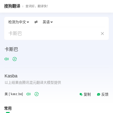
搜狗翻译
查词好，翻译快！
检测为中文
英语
卡斯巴
卡斯巴
Kasba
以上结果由腾讯混元翻译大模型提供
美 [ˈkæzˌbɑ]
复制
反馈
常用