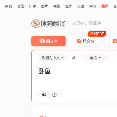
网页
微信
知乎
图片
视频
医疗
汉语
问问
翻译
更
查词好，翻译快！
翻文字
翻文档
检测为中文
英语