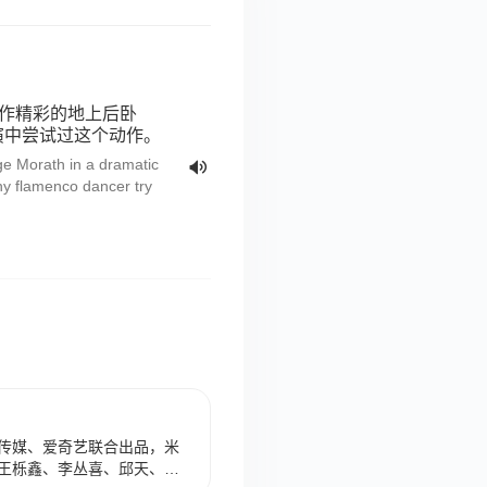
在作精彩的地上后卧
演中尝试过这个动作。
ge Morath in a dramatic
ny flamenco dancer try
传媒、爱奇艺联合出品，米
王栎鑫、李丛喜、邱天、杨