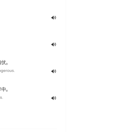
四伏。
ngerous.
界中。
s.