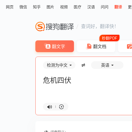
网页
微信
知乎
图片
视频
医疗
汉语
问问
翻译
更
查词好，翻译快！
翻文字
翻文档
检测为中文
英语