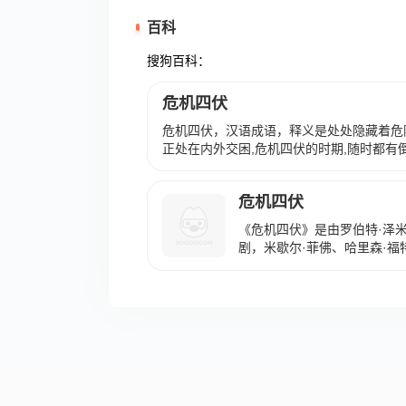
百科
搜狗百科：
危机四伏
危机四伏，汉语成语，释义是处处隐藏着危
正处在内外交困,危机四伏的时期,随时都有
夜》九：“不要太乐观。上海此时也是危机四
四面楚歌。
危机四伏
《危机四伏》是由罗伯特·泽
剧，米歇尔·菲佛、哈里森·
情片。该片于2000年7月21
和克莱尔是一对幸福的夫妇，
生活，但是一件神秘而恐怖的
事。 2001年，本片共获得