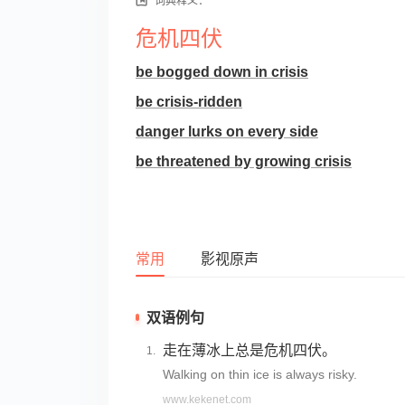
词典释义：
危机四伏
be bogged down in crisis
be crisis-ridden
danger lurks on every side
be threatened by growing crisis
常用
影视原声
双语例句
走在薄冰上总是危机四伏。
Walking on thin ice is always risky.
www.kekenet.com