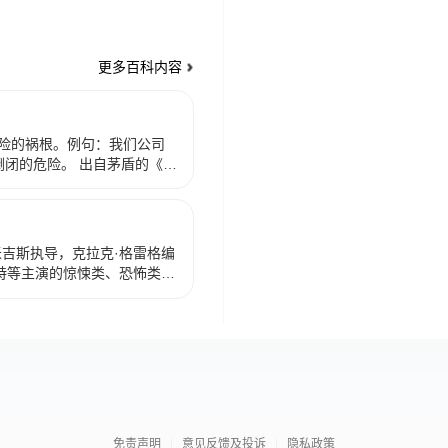
更多百科内容
险的祸根。例句：我们公司
倒闭的危险。 出自茅盾的《子
伏。” 危机四伏的近义词有
米吉斯执导，克拉克·格雷格编
福特等主演的惊悚类、恐怖类剧
日在美国上映。 影片讲述诺曼
他们本来过着平静而温馨的
事件扰乱了他们的生活的故
土星奖三项提名。
免责声明
意见反馈及投诉
隐私政策