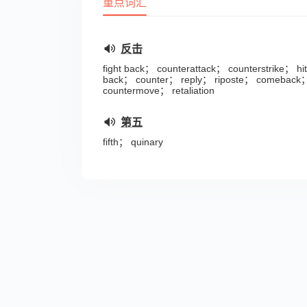
重点词汇
反击
fight back； counterattack； counterstrike； hit
back； counter； reply； riposte； comeback
countermove； retaliation
第五
fifth； quinary