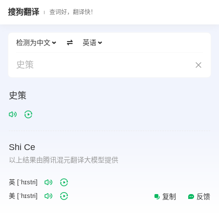
搜狗翻译
查词好，翻译快！
检测为中文
英语
史策
史策
Shi
Ce
以上结果由腾讯混元翻译大模型提供
英 [ˈhɪstri]
美 [ˈhɪstri]
复制
反馈