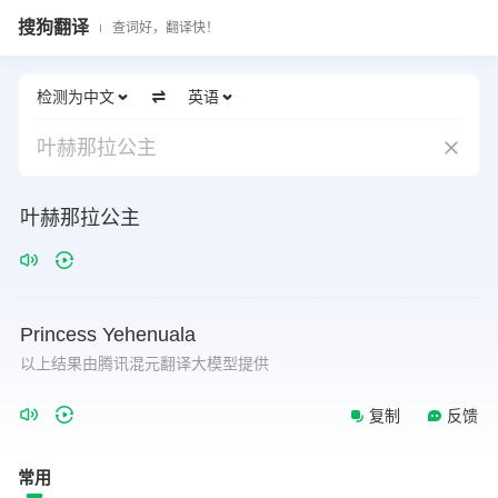
搜狗翻译
查词好，翻译快！
检测为中文
英语
叶赫那拉公主
叶赫那拉公主
Princess
Yehenuala
以上结果由腾讯混元翻译大模型提供
复制
反馈
常用