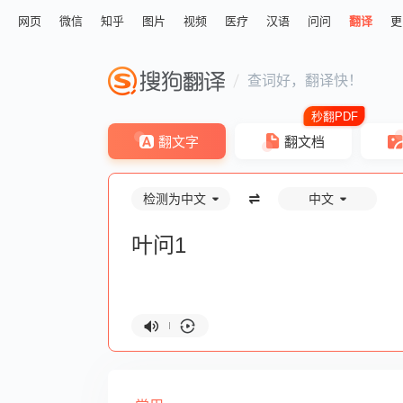
网页
微信
知乎
图片
视频
医疗
汉语
问问
翻译
更
查词好，翻译快！
翻文字
翻文档
检测为中文
中文