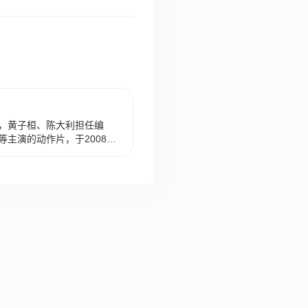
，黄子桓、陈大利担任编
主演的动作片，于2008年
 该片主要讲述了20世纪广州佛
一场场比拼中，扛起振兴中华
届香港电影金像奖最佳影片