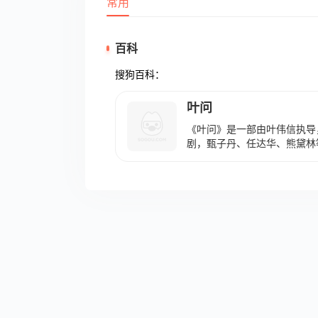
常用
百科
搜狗百科：
叶问
《叶问》是一部由叶伟信执导
剧，甄子丹、任达华、熊黛林等
12月12日在中国内地上映。
山武痴叶问（甄子丹 饰）在
的大旗的故事。 该片获第28
奖。