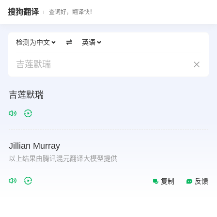
搜狗翻译
查词好，翻译快！
检测为中文
英语
吉莲默瑞
吉莲默瑞
Jillian
Murray
以上结果由腾讯混元翻译大模型提供
复制
反馈