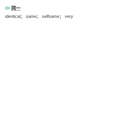
同一
identical； same； selfsame； very