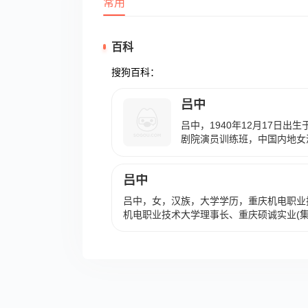
常用
百科
搜狗百科：
吕中
吕中，1940年12月17日
剧院演员训练班，中国内地女
员，国家一级演员，中国戏剧
表演艺术家和配音演员。 19
吕中
察》，由此进军影视圈。199
斗》，担任美人蕉一角。199
吕中，女，汉族，大学学历，重庆机电职业
《蓝风筝》；同年，参演电影《
机电职业技术大学理事长、重庆硕诚实业(
演电视剧《邓颖超和她的妈妈
中早年曾在中国兵工物资西南公司工作，20
天奖的优秀女主角奖和亚太电
担任重庆机电职业技术学院董事长，长期致
2004年，参演电影《两个人
动学校升级为职业本科大学。她还曾担任重
《我的唐朝兄弟》。2010年
重庆市创新教育学会副会长等社会职务。
同年4月，出演电影《甲天下》
四二》。2014年，凭借王小
演出获得了第8届亚太电影大奖