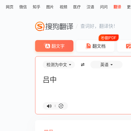
网页
微信
知乎
图片
视频
医疗
汉语
问问
翻译
更
查词好，翻译快！
翻文字
翻文档
检测为中文
英语