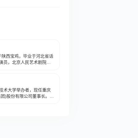
出生于陕西宝鸡，毕业于河北省话
演员，北京人民艺术剧院演
家协会会员，中国当代著名
87年，参演电视剧《便衣警
0年，参演电视剧《武生泰
3年，参演田壮壮的代表作品
技术大学举办者，现任重庆
高楼边》。1996年，因主
集团)股份有限公司董事长。吕
》获得第16届中国电视剧飞
03年起投身职业教育领域，
影大奖最佳女主角等荣誉。
力于学校的建设与发展，推
的芭蕾》。2008年，参演电影
庆市职业教育学会副会长、
2月，参演电影《雪花秘扇》；
。2011年，出演电影《一九
帅执导的影片《闯入者》中的
最佳女主角。2020年9月29