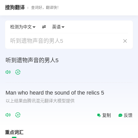
搜狗翻译
查词好，翻译快！
检测为中文
英语
听到遗物声音的男人5
听到遗物声音的男人5
Man
who
heard
the
sound
of
the
relics
5
以上结果由腾讯混元翻译大模型提供
复制
反馈
重点词汇