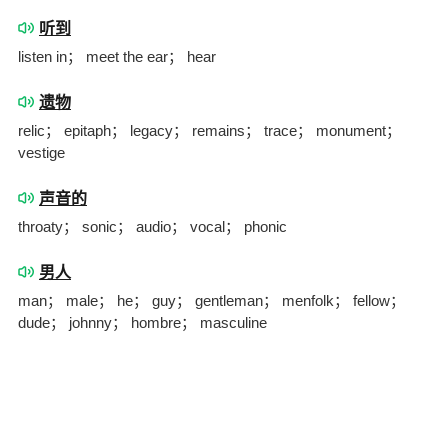
听到
listen in； meet the ear； hear
遗物
relic； epitaph； legacy； remains； trace； monument；
vestige
声音的
throaty； sonic； audio； vocal； phonic
男人
man； male； he； guy； gentleman； menfolk； fellow；
dude； johnny； hombre； masculine