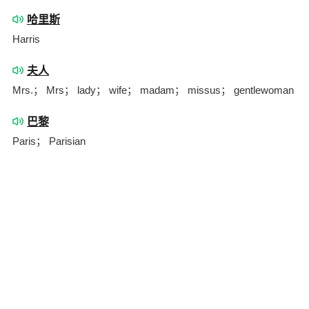
哈里斯
Harris
夫人
Mrs.； Mrs； lady； wife； madam； missus； gentlewoman
巴黎
Paris； Parisian