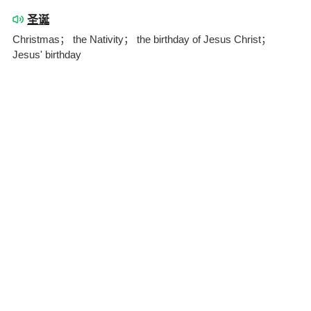
圣诞
Christmas； the Nativity； the birthday of Jesus Christ；
Jesus' birthday