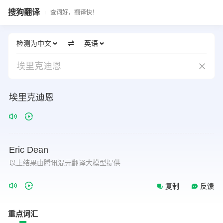
搜狗翻译
查词好，翻译快！
检测为中文
英语
埃里克迪恩
埃里克迪恩
Eric
Dean
以上结果由腾讯混元翻译大模型提供
复制
反馈
重点词汇