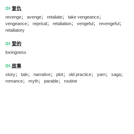
复仇
revenge； avenge； retaliate； take vengeance；
vengeance； reprisal； retaliation； vengeful； revengeful；
retaliatory
爱的
lovingness
故事
story； tale； narrative； plot； old practice； yarn； saga；
romance； myth； parable； routine