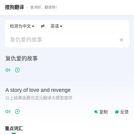
搜狗翻译
查词好，翻译快！
检测为中文
英语
复仇爱的故事
复仇爱的故事
A
story
of
love
and
revenge
以上结果由腾讯混元翻译大模型提供
复制
反馈
重点词汇