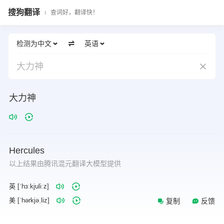
搜狗翻译
查词好，翻译快！
检测为中文
英语
大力神
大力神
Hercules
以上结果由腾讯混元翻译大模型提供
英 [ˈhɜːkjuliːz]
美 [ˈhərkjəˌliz]
复制
反馈