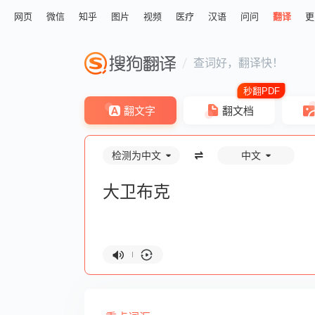
网页
微信
知乎
图片
视频
医疗
汉语
问问
翻译
更
查词好，翻译快！
翻文字
翻文档
检测为中文
中文