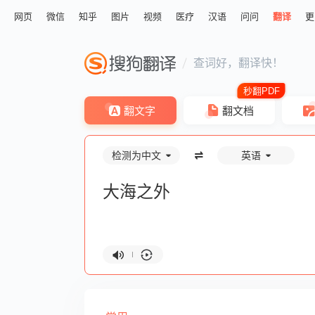
网页
微信
知乎
图片
视频
医疗
汉语
问问
翻译
更
查词好，翻译快！
翻文字
翻文档
检测为中文
英语