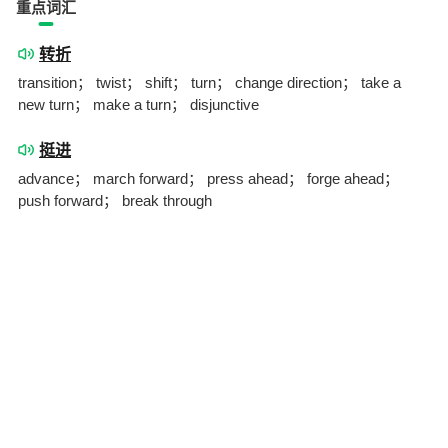
重点词汇
转折
transition； twist； shift； turn； change direction； take a
new turn； make a turn； disjunctive
挺进
advance； march forward； press ahead； forge ahead；
push forward； break through