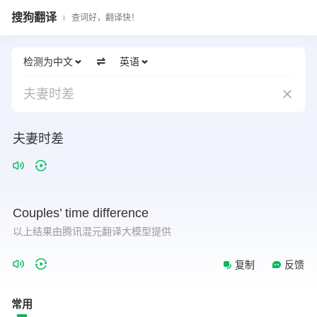
搜狗翻译
查词好，翻译快！
检测为中文
英语
夫妻时差
夫妻时差
Couples’
time
difference
以上结果由腾讯混元翻译大模型提供
复制
反馈
常用