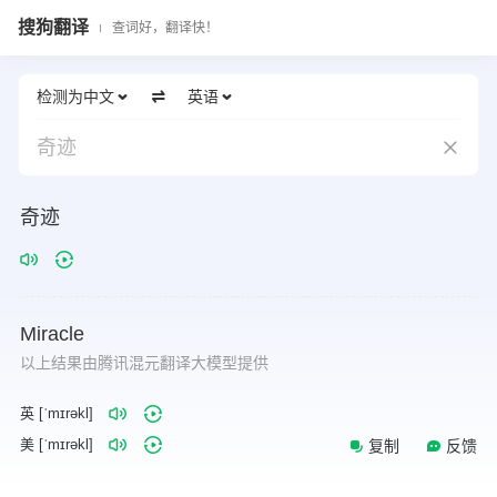
搜狗翻译
查词好，翻译快！
检测为中文
英语
奇迹
奇迹
Miracle
以上结果由腾讯混元翻译大模型提供
英 [ˈmɪrəkl]
美 [ˈmɪrəkl]
复制
反馈