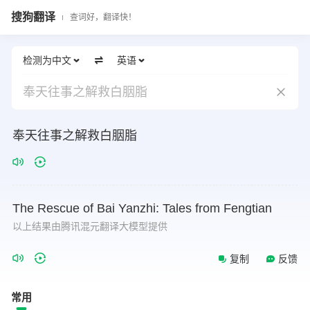
搜狗翻译
查词好，翻译快！
检测为中文
英语
奉天往事之解救白胭脂
奉天往事之解救白胭脂
The
Rescue
of
Bai
Yanzhi:
Tales
from
Fengtian
以上结果由腾讯混元翻译大模型提供
复制
反馈
常用