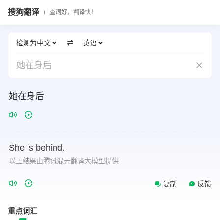
搜狗翻译
查词好，翻译快！
检测为中文
英语
她在身后
她在身后
She
is
behind.
以上结果由腾讯混元翻译大模型提供
复制
反馈
重点词汇