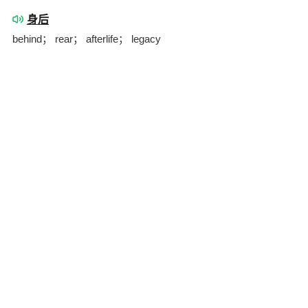
身后
behind； rear； afterlife； legacy