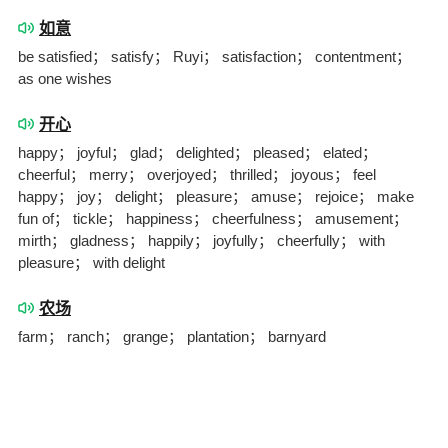
如意
be satisfied； satisfy； Ruyi； satisfaction； contentment；
as one wishes
开心
happy； joyful； glad； delighted； pleased； elated；
cheerful； merry； overjoyed； thrilled； joyous； feel
happy； joy； delight； pleasure； amuse； rejoice； make
fun of； tickle； happiness； cheerfulness； amusement；
mirth； gladness； happily； joyfully； cheerfully； with
pleasure； with delight
农场
farm； ranch； grange； plantation； barnyard